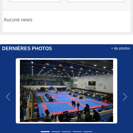
Aucune news
DERNIÈRES PHOTOS
+ de photos
Précedent
Sui